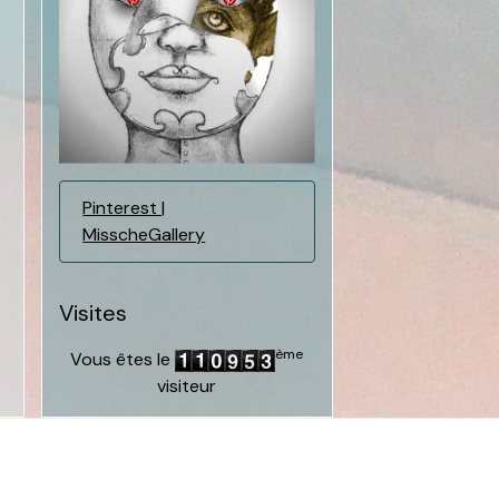
Pinterest |
MisscheGallery
Visites
ème
Vous êtes le
visiteur