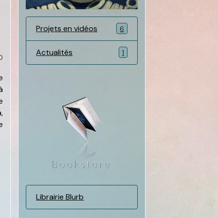
Projets en vidéos
6
Actualités
1
0
e
à
e
,
e
Librairie Blurb