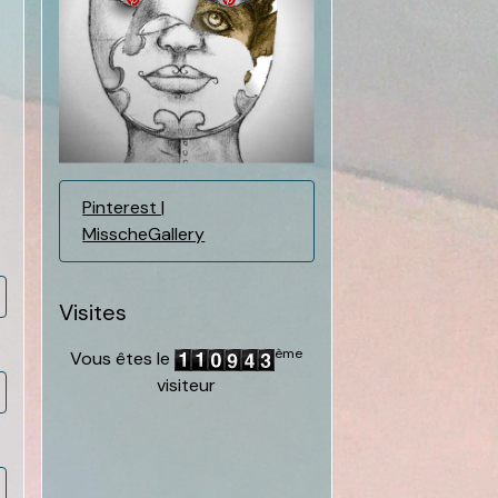
Pinterest |
MisscheGallery
Visites
ème
Vous êtes le
visiteur